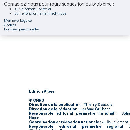
Contactez-nous pour toute suggestion ou problème :
sur le contenu éditorial
sur le fonctionnement technique
Mentions Légales
Cookies
Données personnelles
Édition Alpes
© CNRS
Direction de la publication :
Thierry Dauxois
Direction de la rédaction :
Jérôme Guilbert
Responsable éditorial périmètre national :
Sofia
Nadir
Coordination et rédaction nationale :
Julie Lallemant
Responsable éditorial périmètre régional :