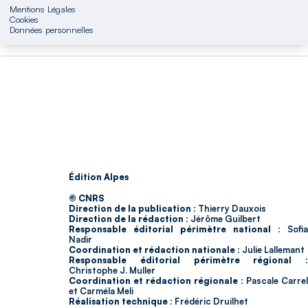
Mentions Légales
Cookies
Données personnelles
Édition Alpes
© CNRS
Direction de la publication :
Thierry Dauxois
Direction de la rédaction :
Jérôme Guilbert
Responsable éditorial périmètre national :
Sofia
Nadir
Coordination et rédaction nationale :
Julie Lallemant
Responsable éditorial périmètre régional :
Christophe J. Muller
Coordination et rédaction régionale :
Pascale Carrel
et Carméla Meli
Réalisation technique :
Frédéric Druilhet