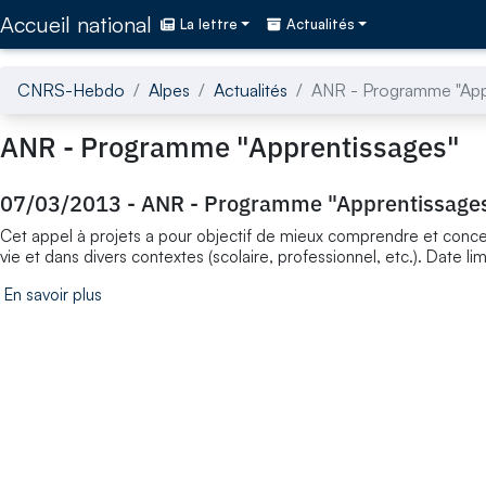
Accédez directement au contenu de la page
Accueil national
La lettre
Actualités
CNRS-Hebdo
Alpes
Actualités
ANR - Programme "App
ANR - Programme "Apprentissages"
07/03/2013
-
ANR - Programme "Apprentissage
Cet appel à projets a pour objectif de mieux comprendre et concev
vie et dans divers contextes (scolaire, professionnel, etc.). Date l
En savoir plus