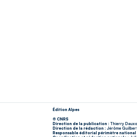
Édition Alpes
© CNRS
Direction de la publication :
Thierry Dauxo
Direction de la rédaction :
Jérôme Guilber
Responsable éditorial périmètre national 