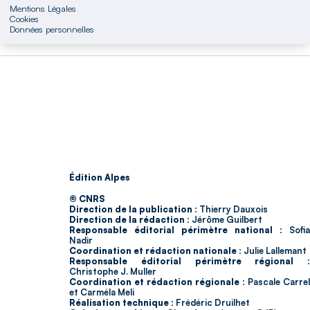
Mentions Légales
Cookies
Données personnelles
Édition Alpes
© CNRS
Direction de la publication :
Thierry Dauxois
Direction de la rédaction :
Jérôme Guilbert
Responsable éditorial périmètre national :
Sofia
Nadir
Coordination et rédaction nationale :
Julie Lallemant
Responsable éditorial périmètre régional :
Christophe J. Muller
Coordination et rédaction régionale :
Pascale Carrel
et Carméla Meli
Réalisation technique :
Frédéric Druilhet