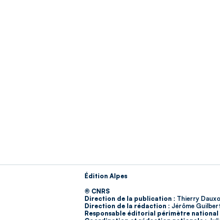
Édition Alpes
© CNRS
Direction de la publication :
Thierry Dauxo
Direction de la rédaction :
Jérôme Guilber
Responsable éditorial périmètre national 