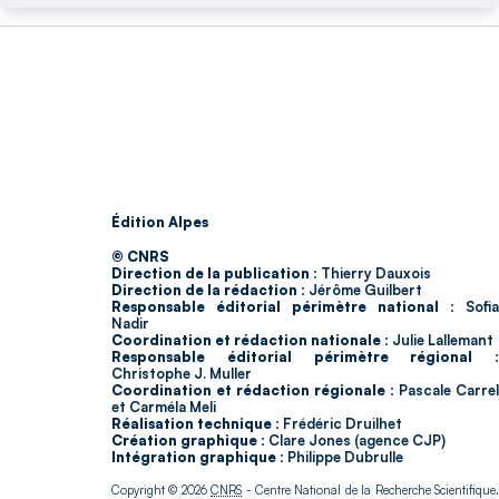
Édition Alpes
© CNRS
Direction de la publication :
Thierry Dauxois
Direction de la rédaction :
Jérôme Guilbert
Responsable éditorial périmètre national :
Sofia
Nadir
Coordination et rédaction nationale :
Julie Lallemant
Responsable éditorial périmètre régional :
Christophe J. Muller
Coordination et rédaction régionale :
Pascale Carrel
et Carméla Meli
Réalisation technique :
Frédéric Druilhet
Création graphique :
Clare Jones (agence CJP)
Intégration graphique :
Philippe Dubrulle
Copyright © 2026
CNRS
- Centre National de la Recherche Scientifique