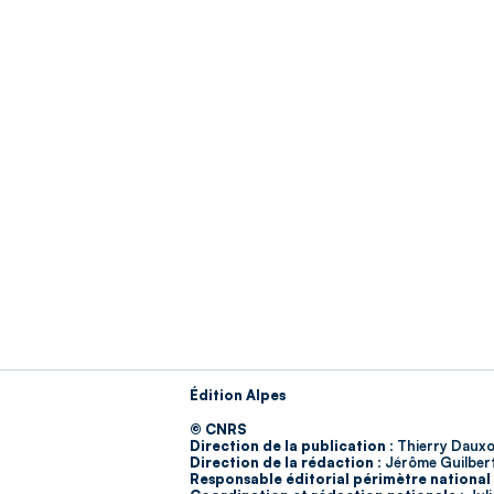
Édition Alpes
© CNRS
Direction de la publication :
Thierry Dauxo
Direction de la rédaction :
Jérôme Guilber
Responsable éditorial périmètre national 