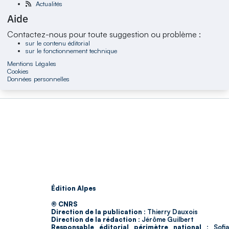
Actualités
Aide
Contactez-nous pour toute suggestion ou problème :
sur le contenu éditorial
sur le fonctionnement technique
Mentions Légales
Cookies
Données personnelles
Édition Alpes
© CNRS
Direction de la publication :
Thierry Dauxois
Direction de la rédaction :
Jérôme Guilbert
Responsable éditorial périmètre national :
Sofia