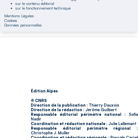
sur le contenu éditorial
sur le fonctionnement technique
Mentions Légales
Cookies
Données personnelles
Édition Alpes
© CNRS
Direction de la publication :
Thierry Dauxois
Direction de la rédaction :
Jérôme Guilbert
Responsable éditorial périmètre national :
Sofia
Nadir
Coordination et rédaction nationale :
Julie Lallemant
Responsable éditorial périmètre régional :
Christophe J. Muller
Coordination et rédaction régionale :
Pascale Carrel