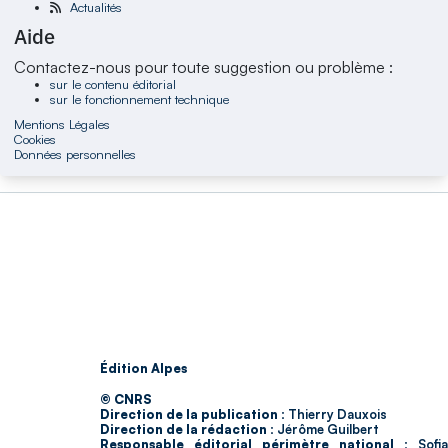
Actualités
Aide
Contactez-nous pour toute suggestion ou problème :
sur le contenu éditorial
sur le fonctionnement technique
Mentions Légales
Cookies
Données personnelles
Édition Alpes
© CNRS
Direction de la publication :
Thierry Dauxois
Direction de la rédaction :
Jérôme Guilbert
Responsable éditorial périmètre national :
Sofia