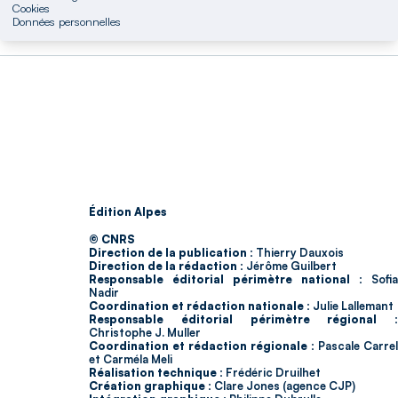
Cookies
Données personnelles
Édition Alpes
© CNRS
Direction de la publication :
Thierry Dauxois
Direction de la rédaction :
Jérôme Guilbert
Responsable éditorial périmètre national :
Sofia
Nadir
Coordination et rédaction nationale :
Julie Lallemant
Responsable éditorial périmètre régional :
Christophe J. Muller
Coordination et rédaction régionale :
Pascale Carrel
et Carméla Meli
Réalisation technique :
Frédéric Druilhet
Création graphique :
Clare Jones (agence CJP)