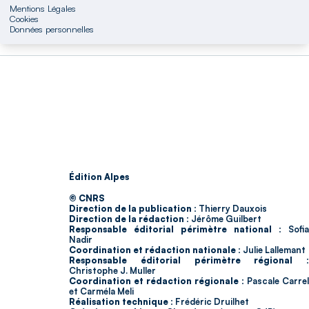
Mentions Légales
Cookies
Données personnelles
Édition Alpes
© CNRS
Direction de la publication :
Thierry Dauxois
Direction de la rédaction :
Jérôme Guilbert
Responsable éditorial périmètre national :
Sofia
Nadir
Coordination et rédaction nationale :
Julie Lallemant
Responsable éditorial périmètre régional :
Christophe J. Muller
Coordination et rédaction régionale :
Pascale Carrel
et Carméla Meli
Réalisation technique :
Frédéric Druilhet