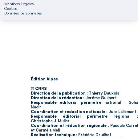
Mentions Légales
Cookies
Données personnelles
Édition Alpes
© CNRS
Direction de la publication :
Thierry Dauxois
Direction de la rédaction :
Jérôme Guilbert
Responsable éditorial périmètre national :
Sofia
Nadir
Coordination et rédaction nationale :
Julie Lallemant
Responsable éditorial périmètre régional :
Christophe J. Muller
Coordination et rédaction régionale :
Pascale Carrel
et Carméla Meli
Réalisation technique :
Frédéric Druilhet