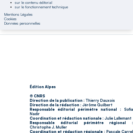
sur le contenu éditorial
sur le fonctionnement technique
Mentions Légales
Cookies
Données personnelles
Édition Alpes
© CNRS
Direction de la publication :
Thierry Dauxois
Direction de la rédaction :
Jérôme Guilbert
Responsable éditorial périmètre national :
Sofia
Nadir
Coordination et rédaction nationale :
Julie Lallemant
Responsable éditorial périmètre régional :
Christophe J. Muller
Coordination et rédaction régionale :
Pascale Carrel