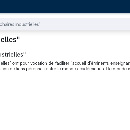
haires industrielles"
ielles"
strielles"
ielles" ont pour vocation de faciliter l'accueil d'éminents enseign
itution de liens pérennes entre le monde académique et le monde in