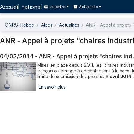
Accédez directement au contenu de la page
Accueil national
La lettre
Actualités
CNRS-Hebdo
Alpes
Actualités
ANR - Appel à projets "c
ANR - Appel à projets "chaires industr
04/02/2014
-
ANR - Appel à projets "chaires indu
Mises en place depuis 2011, les "chaires industr
français ou étrangers en contribuant à la const
limite de soumission des projets :
9 avril 2014
.
En savoir plus