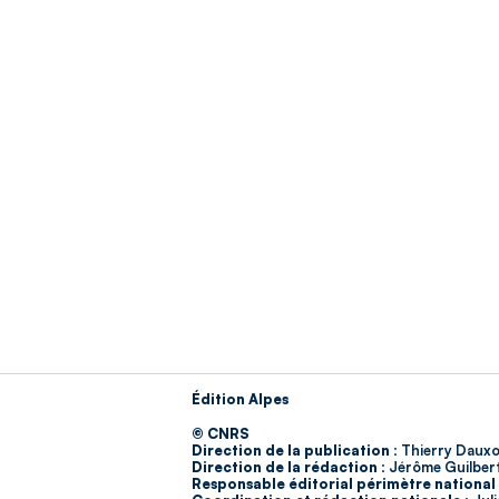
Édition Alpes
© CNRS
Direction de la publication :
Thierry Dauxo
Direction de la rédaction :
Jérôme Guilber
Responsable éditorial périmètre national 