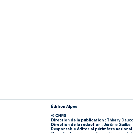
Édition Alpes
© CNRS
Direction de la publication :
Thierry Dauxo
Direction de la rédaction :
Jérôme Guilber
Responsable éditorial périmètre national 