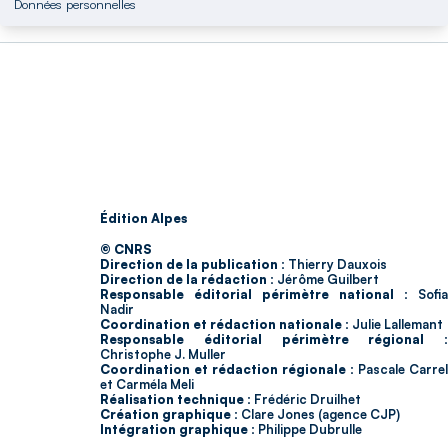
Données personnelles
Édition Alpes
© CNRS
Direction de la publication :
Thierry Dauxois
Direction de la rédaction :
Jérôme Guilbert
Responsable éditorial périmètre national :
Sofia
Nadir
Coordination et rédaction nationale :
Julie Lallemant
Responsable éditorial périmètre régional :
Christophe J. Muller
Coordination et rédaction régionale :
Pascale Carrel
et Carméla Meli
Réalisation technique :
Frédéric Druilhet
Création graphique :
Clare Jones (agence CJP)
Intégration graphique :
Philippe Dubrulle