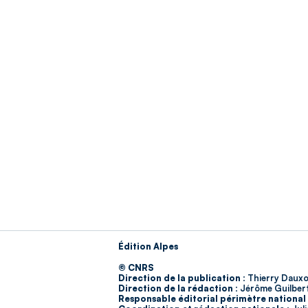
Édition Alpes
© CNRS
Direction de la publication :
Thierry Dauxo
Direction de la rédaction :
Jérôme Guilber
Responsable éditorial périmètre national 