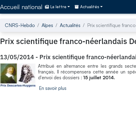
Accédez directement au contenu de la page
Accueil national
La lettre
Actualités
CNRS-Hebdo
Alpes
Actualités
Prix scientifique fran
Prix scientifique franco-néerlandais 
13/05/2014
-
Prix scientifique franco-néerland
Attribué en alternance entre les grands secte
français. Il récompensera cette année un spéc
d'envoi des dossiers :
15 juillet 2014.
En savoir plus