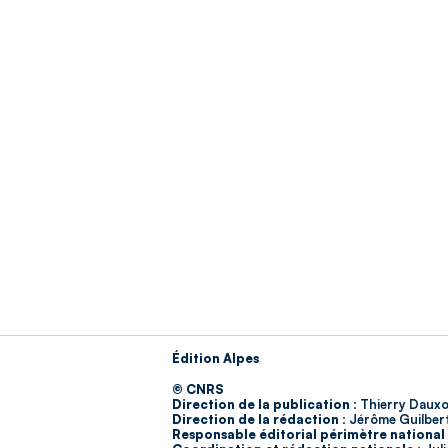
Édition Alpes
© CNRS
Direction de la publication :
Thierry Dauxo
Direction de la rédaction :
Jérôme Guilber
Responsable éditorial périmètre national 