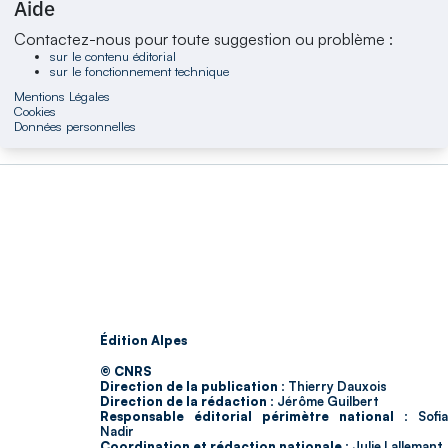
Aide
Contactez-nous pour toute suggestion ou problème :
sur le contenu éditorial
sur le fonctionnement technique
Mentions Légales
Cookies
Données personnelles
Édition Alpes
© CNRS
Direction de la publication :
Thierry Dauxois
Direction de la rédaction :
Jérôme Guilbert
Responsable éditorial périmètre national :
Sofia
Nadir
Coordination et rédaction nationale :
Julie Lallemant