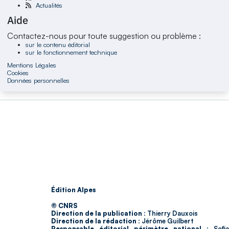
Actualités
Aide
Contactez-nous pour toute suggestion ou problème :
sur le contenu éditorial
sur le fonctionnement technique
Mentions Légales
Cookies
Données personnelles
Édition Alpes
© CNRS
Direction de la publication :
Thierry Dauxois
Direction de la rédaction :
Jérôme Guilbert
Responsable éditorial périmètre national :
Sofia