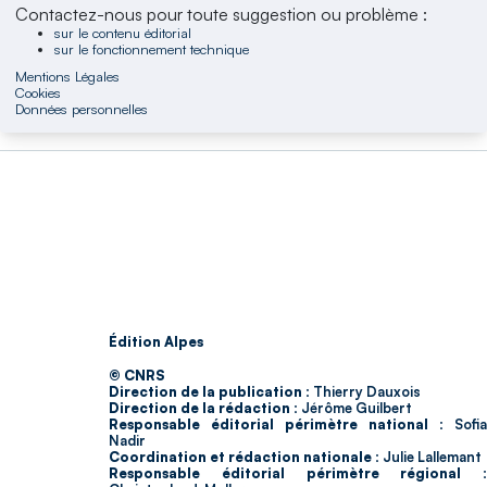
Contactez-nous pour toute suggestion ou problème :
sur le contenu éditorial
sur le fonctionnement technique
Mentions Légales
Cookies
Données personnelles
Édition Alpes
© CNRS
Direction de la publication :
Thierry Dauxois
Direction de la rédaction :
Jérôme Guilbert
Responsable éditorial périmètre national :
Sofia
Nadir
Coordination et rédaction nationale :
Julie Lallemant
Responsable éditorial périmètre régional :