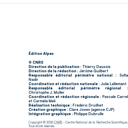
Édition Alpes
© CNRS
Direction de la publication :
Thierry Dauxois
Direction de la rédaction :
Jérôme Guilbert
Responsable éditorial périmètre national :
Sofia
Nadir
Coordination et rédaction nationale :
Julie Lallemant
Responsable éditorial périmètre régional :
Christophe J. Muller
Coordination et rédaction régionale :
Pascale Carrel
et Carméla Meli
Réalisation technique :
Frédéric Druilhet
Création graphique :
Clare Jones (agence CJP)
Intégration graphique :
Philippe Dubrulle
Copyright © 2026
CNRS
- Centre National de la Recherche Scientifique
Tous droits réservés.