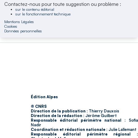
Contactez-nous pour toute suggestion ou problème :
sur le contenu éditorial
sur le fonctionnement technique
Mentions Légales
Cookies
Données personnelles
Édition Alpes
© CNRS
Direction de la publication :
Thierry Dauxois
Direction de la rédaction :
Jérôme Guilbert
Responsable éditorial périmètre national :
Sofia
Nadir
Coordination et rédaction nationale :
Julie Lallemant
Responsable éditorial périmètre régional :