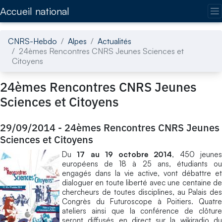
Accédez directement au contenu de la page
Accueil national
CNRS-Hebdo
Alpes
Actualités
24èmes Rencontres CNRS Jeunes Sciences et
Citoyens
24èmes Rencontres CNRS Jeunes
Sciences et Citoyens
29/09/2014
-
24èmes Rencontres CNRS Jeunes
Sciences et Citoyens
Du
17 au 19 octobre 2014
, 450 jeune
européens de 18 à 25 ans, étudiants ou
engagés dans la vie active, vont débattre et
dialoguer en toute liberté avec une centaine de
chercheurs de toutes disciplines, au Palais des
Congrès du Futuroscope à Poitiers. Quatre
ateliers ainsi que la conférence de clôture
seront diffusés en direct sur la wikiradio du