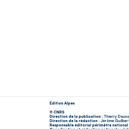
Édition Alpes
© CNRS
Direction de la publication :
Thierry Dauxo
Direction de la rédaction :
Jérôme Guilber
Responsable éditorial périmètre national 