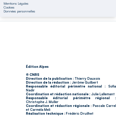
Mentions Légales
Cookies
Données personnelles
Édition Alpes
© CNRS
Direction de la publication :
Thierry Dauxois
Direction de la rédaction :
Jérôme Guilbert
Responsable éditorial périmètre national :
Sofia
Nadir
Coordination et rédaction nationale :
Julie Lallemant
Responsable éditorial périmètre régional :
Christophe J. Muller
Coordination et rédaction régionale :
Pascale Carrel
et Carméla Meli
Réalisation technique :
Frédéric Druilhet