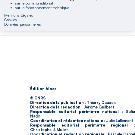
sur le contenu éditorial
sur le fonctionnement technique
Mentions Légales
Cookies
Données personnelles
Édition Alpes
© CNRS
Direction de la publication :
Thierry Dauxois
Direction de la rédaction :
Jérôme Guilbert
Responsable éditorial périmètre national :
Sofia
Nadir
Coordination et rédaction nationale :
Julie Lallemant
Responsable éditorial périmètre régional :
Christophe J. Muller
Coordination et rédaction régionale :
Pascale Carrel