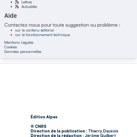
Lettres
Actualités
Aide
Contactez-nous pour toute suggestion ou problème :
sur le contenu éditorial
sur le fonctionnement technique
Mentions Légales
Cookies
Données personnelles
Édition Alpes
© CNRS
Direction de la publication :
Thierry Dauxois
Direction de la rédaction :
Jérôme Guilbert