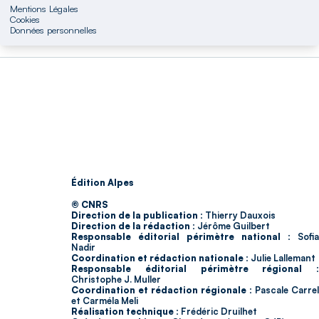
Mentions Légales
Cookies
Données personnelles
Édition Alpes
© CNRS
Direction de la publication :
Thierry Dauxois
Direction de la rédaction :
Jérôme Guilbert
Responsable éditorial périmètre national :
Sofia
Nadir
Coordination et rédaction nationale :
Julie Lallemant
Responsable éditorial périmètre régional :
Christophe J. Muller
Coordination et rédaction régionale :
Pascale Carrel
et Carméla Meli
Réalisation technique :
Frédéric Druilhet