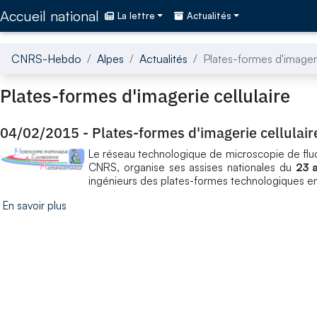
Accédez directement au contenu de la page
Accueil national
La lettre
Actualités
CNRS-Hebdo
Alpes
Actualités
Plates-formes d'imageri
Plates-formes d'imagerie cellulaire
04/02/2015
-
Plates-formes d'imagerie cellulair
Le réseau technologique de microscopie de fluor
CNRS, organise ses assises nationales du
23 
ingénieurs des plates-formes technologiques en b
En savoir plus