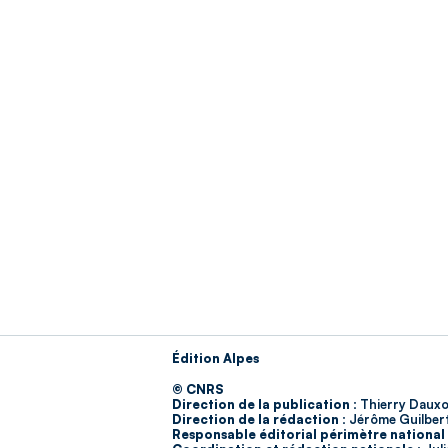
Édition Alpes
© CNRS
Direction de la publication :
Thierry Dauxo
Direction de la rédaction :
Jérôme Guilber
Responsable éditorial périmètre national 