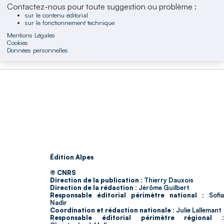
Contactez-nous pour toute suggestion ou problème :
sur le contenu éditorial
sur le fonctionnement technique
Mentions Légales
Cookies
Données personnelles
Édition Alpes
© CNRS
Direction de la publication :
Thierry Dauxois
Direction de la rédaction :
Jérôme Guilbert
Responsable éditorial périmètre national :
Sofia
Nadir
Coordination et rédaction nationale :
Julie Lallemant
Responsable éditorial périmètre régional :