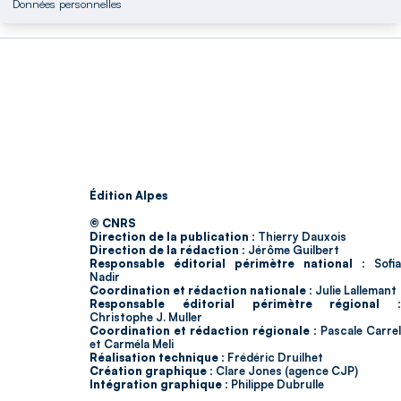
Données personnelles
Édition Alpes
© CNRS
Direction de la publication :
Thierry Dauxois
Direction de la rédaction :
Jérôme Guilbert
Responsable éditorial périmètre national :
Sofia
Nadir
Coordination et rédaction nationale :
Julie Lallemant
Responsable éditorial périmètre régional :
Christophe J. Muller
Coordination et rédaction régionale :
Pascale Carrel
et Carméla Meli
Réalisation technique :
Frédéric Druilhet
Création graphique :
Clare Jones (agence CJP)
Intégration graphique :
Philippe Dubrulle