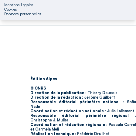
Mentions Légales
Cookies
Données personnelles
Édition Alpes
© CNRS
Direction de la publication :
Thierry Dauxois
Direction de la rédaction :
Jérôme Guilbert
Responsable éditorial périmètre national :
Sofia
Nadir
Coordination et rédaction nationale :
Julie Lallemant
Responsable éditorial périmètre régional :
Christophe J. Muller
Coordination et rédaction régionale :
Pascale Carrel
et Carméla Meli
Réalisation technique :
Frédéric Druilhet