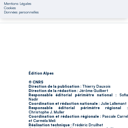
Mentions Légales
Cookies
Données personnelles
Édition Alpes
© CNRS
Direction de la publication :
Thierry Dauxois
Direction de la rédaction :
Jérôme Guilbert
Responsable éditorial périmètre national :
Sofia
Nadir
Coordination et rédaction nationale :
Julie Lallemant
Responsable éditorial périmètre régional :
Christophe J. Muller
Coordination et rédaction régionale :
Pascale Carrel
et Carméla Meli
Réalisation technique :
Frédéric Druilhet