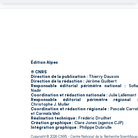
Édition Alpes
© CNRS
Direction de la publication :
Thierry Dauxois
Direction de la rédaction :
Jérôme Guilbert
Responsable éditorial périmètre national :
Sofia
Nadir
Coordination et rédaction nationale :
Julie Lallemant
Responsable éditorial périmètre régional :
Christophe J. Muller
Coordination et rédaction régionale :
Pascale Carrel
et Carméla Meli
Réalisation technique :
Frédéric Druilhet
Création graphique :
Clare Jones (agence CJP)
Intégration graphique :
Philippe Dubrulle
Copyright © 2026
CNRS
- Centre National de la Recherche Scientifique