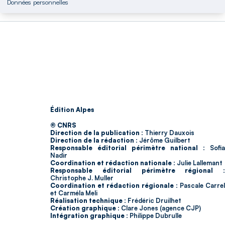
Données personnelles
Édition Alpes
© CNRS
Direction de la publication :
Thierry Dauxois
Direction de la rédaction :
Jérôme Guilbert
Responsable éditorial périmètre national :
Sofia
Nadir
Coordination et rédaction nationale :
Julie Lallemant
Responsable éditorial périmètre régional :
Christophe J. Muller
Coordination et rédaction régionale :
Pascale Carrel
et Carméla Meli
Réalisation technique :
Frédéric Druilhet
Création graphique :
Clare Jones (agence CJP)
Intégration graphique :
Philippe Dubrulle