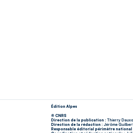
Édition Alpes
© CNRS
Direction de la publication :
Thierry Dauxo
Direction de la rédaction :
Jérôme Guilber
Responsable éditorial périmètre national 