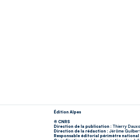
Édition Alpes
© CNRS
Direction de la publication :
Thierry Dauxo
Direction de la rédaction :
Jérôme Guilber
Responsable éditorial périmètre national 