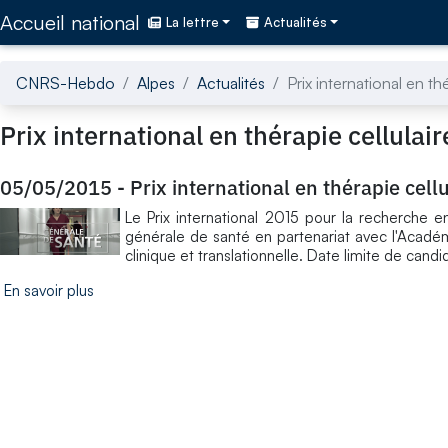
Accédez directement au contenu de la page
Accueil national
La lettre
Actualités
CNRS-Hebdo
Alpes
Actualités
Prix international en t
Prix international en thérapie cellula
05/05/2015
-
Prix international en thérapie cel
Le Prix international 2015 pour la recherche e
générale de santé en partenariat avec l'Acadé
clinique et translationnelle. Date limite de candi
En savoir plus