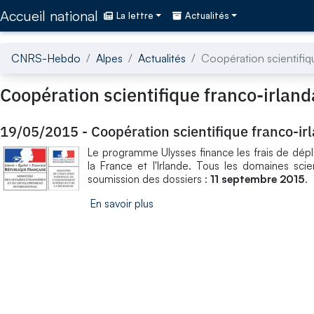
Accédez directement au contenu de la page
Accueil national
La lettre
Actualités
CNRS-Hebdo
Alpes
Actualités
Coopération scientifiq
Coopération scientifique franco-irland
19/05/2015
-
Coopération scientifique franco-ir
Le programme Ulysses finance les frais de dé
la France et l'Irlande. Tous les domaines scie
soumission des dossiers :
11 septembre 2015
.
En savoir plus