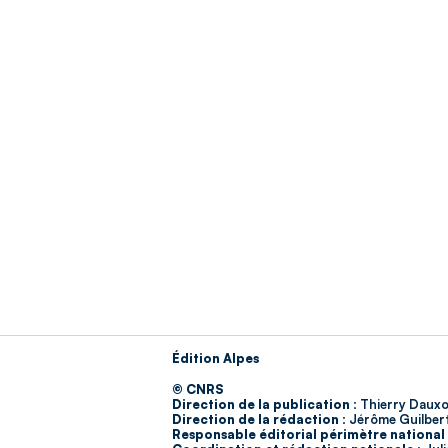
Édition Alpes
© CNRS
Direction de la publication :
Thierry Dauxo
Direction de la rédaction :
Jérôme Guilber
Responsable éditorial périmètre national 