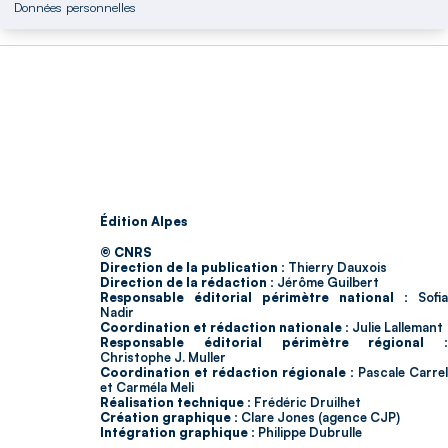
Données personnelles
Édition Alpes
© CNRS
Direction de la publication :
Thierry Dauxois
Direction de la rédaction :
Jérôme Guilbert
Responsable éditorial périmètre national :
Sofia
Nadir
Coordination et rédaction nationale :
Julie Lallemant
Responsable éditorial périmètre régional :
Christophe J. Muller
Coordination et rédaction régionale :
Pascale Carrel
et Carméla Meli
Réalisation technique :
Frédéric Druilhet
Création graphique :
Clare Jones (agence CJP)
Intégration graphique :
Philippe Dubrulle