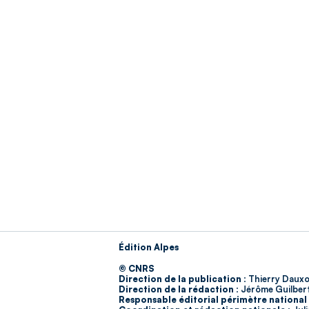
Édition Alpes
© CNRS
Direction de la publication :
Thierry Dauxo
Direction de la rédaction :
Jérôme Guilber
Responsable éditorial périmètre national 