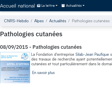
Accédez directement au contenu de la page
Accueil national
La lettre
Actualités
CNRS-Hebdo
Alpes
Actualités
Pathologies cutanées
Pathologies cutanées
08/09/2015
-
Pathologies cutanées
La Fondation d'entreprise
Silab-Jean Paufique
s
des travaux de recherche ayant potentiellement 
cutanées et tout particulièrement dans le domai
En savoir plus