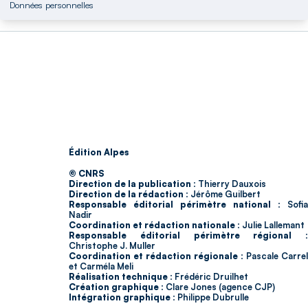
Données personnelles
Édition Alpes
© CNRS
Direction de la publication :
Thierry Dauxois
Direction de la rédaction :
Jérôme Guilbert
Responsable éditorial périmètre national :
Sofia
Nadir
Coordination et rédaction nationale :
Julie Lallemant
Responsable éditorial périmètre régional :
Christophe J. Muller
Coordination et rédaction régionale :
Pascale Carrel
et Carméla Meli
Réalisation technique :
Frédéric Druilhet
Création graphique :
Clare Jones (agence CJP)
Intégration graphique :
Philippe Dubrulle