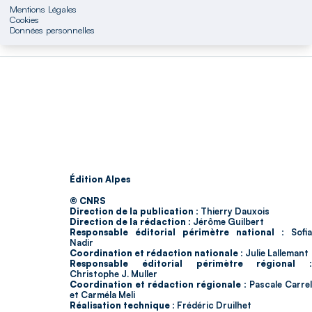
Mentions Légales
Cookies
Données personnelles
Édition Alpes
© CNRS
Direction de la publication :
Thierry Dauxois
Direction de la rédaction :
Jérôme Guilbert
Responsable éditorial périmètre national :
Sofia
Nadir
Coordination et rédaction nationale :
Julie Lallemant
Responsable éditorial périmètre régional :
Christophe J. Muller
Coordination et rédaction régionale :
Pascale Carrel
et Carméla Meli
Réalisation technique :
Frédéric Druilhet