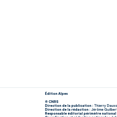
Édition Alpes
© CNRS
Direction de la publication :
Thierry Dauxo
Direction de la rédaction :
Jérôme Guilber
Responsable éditorial périmètre national 