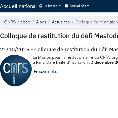
Accédez directement au contenu de la page
Accueil national
La lettre
Actualités
CNRS-Hebdo
Alpes
Actualités
Colloque de restitutio
Colloque de restitution du défi Masto
21/10/2015
-
Colloque de restitution du défi M
La Mission pour l’interdisciplinarité du CNRS or
à Paris. Date limite d'inscription :
3 décembre 2
En savoir plus