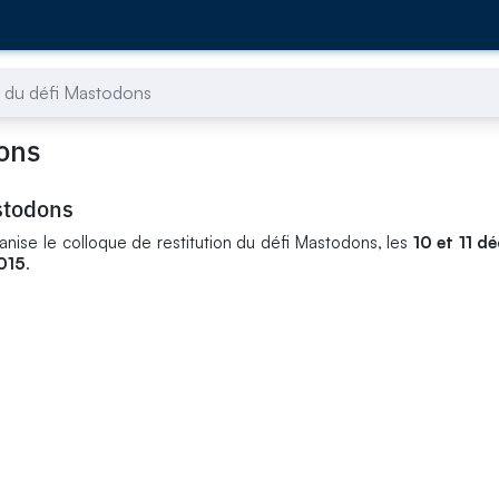
n du défi Mastodons
dons
astodons
ganise le colloque de restitution du défi Mastodons, les
10 et 11 
015
.