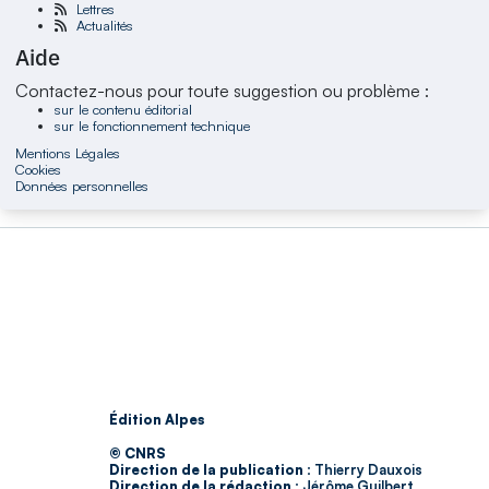
Lettres
Actualités
Aide
Contactez-nous pour toute suggestion ou problème :
sur le contenu éditorial
sur le fonctionnement technique
Mentions Légales
Cookies
Données personnelles
Édition Alpes
© CNRS
Direction de la publication :
Thierry Dauxois
Direction de la rédaction :
Jérôme Guilbert