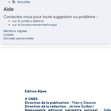
Actualités
Aide
Contactez-nous pour toute suggestion ou problème :
sur le contenu éditorial
sur le fonctionnement technique
Mentions Légales
Cookies
Données personnelles
Édition Alpes
© CNRS
Direction de la publication :
Thierry Dauxois
Direction de la rédaction :
Jérôme Guilbert
Responsable éditorial périmètre national :
Sofia