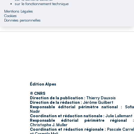
sur le fonctionnement technique
Mentions Légales
Cookies
Données personnelles
Édition Alpes
© CNRS
Direction de la publication :
Thierry Dauxois
Direction de la rédaction :
Jérôme Guilbert
Responsable éditorial périmètre national :
Sofia
Nadir
Coordination et rédaction nationale :
Julie Lallemant
Responsable éditorial périmètre régional :
Christophe J. Muller
Coordination et rédaction régionale :
Pascale Carrel
et Carméla Meli