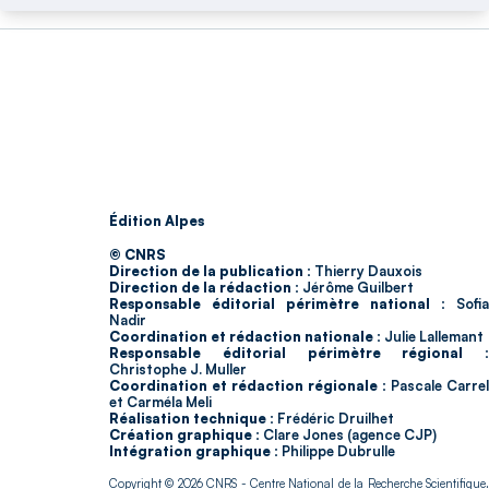
Édition Alpes
© CNRS
Direction de la publication :
Thierry Dauxois
Direction de la rédaction :
Jérôme Guilbert
Responsable éditorial périmètre national :
Sofia
Nadir
Coordination et rédaction nationale :
Julie Lallemant
Responsable éditorial périmètre régional :
Christophe J. Muller
Coordination et rédaction régionale :
Pascale Carrel
et Carméla Meli
Réalisation technique :
Frédéric Druilhet
Création graphique :
Clare Jones (agence CJP)
Intégration graphique :
Philippe Dubrulle
Copyright © 2026
CNRS
- Centre National de la Recherche Scientifique