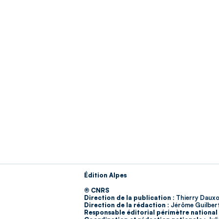
Édition Alpes
© CNRS
Direction de la publication :
Thierry Dauxo
Direction de la rédaction :
Jérôme Guilber
Responsable éditorial périmètre national 