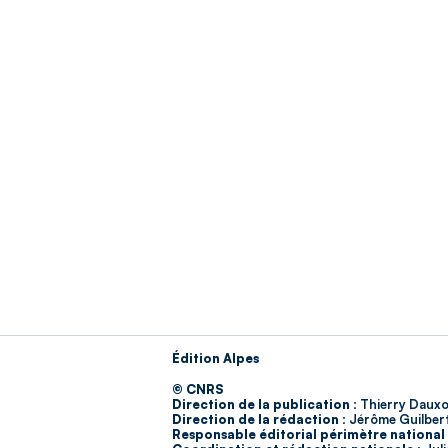
Édition Alpes
© CNRS
Direction de la publication :
Thierry Dauxo
Direction de la rédaction :
Jérôme Guilber
Responsable éditorial périmètre national 